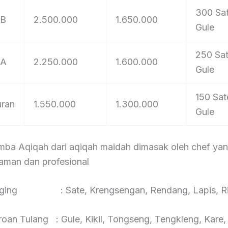
300 Sa
 B
2.500.000
1.650.000
Gule
250 Sa
 A
2.250.000
1.600.000
Gule
150 Sat
uran
1.550.000
1.300.000
Gule
ba Aqiqah dari aqiqah maidah dimasak oleh chef ya
aman dan profesional
aging : Sate, Krengsengan, Rendang, Lapis, Ri
roan Tulang : Gule, Kikil, Tongseng, Tengkleng, Kare