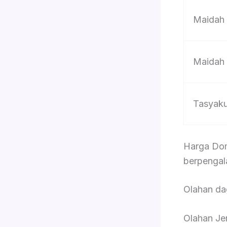
Maidah
Maidah
Tasyak
Harga Dom
berpengal
Olahan d
Olahan Je