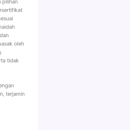
 pilihan
sertifikat
sesuai
 maidah
 dan
masak oleh
.
ta tidak
dengan
n, terjamin