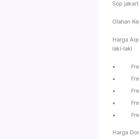
Sop jakar
Olahan Ke
Harga Aqi
laki-laki
Free
Free 
Free R
Free S
Free On
Harga Dom