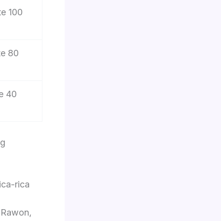
te 100
te 80
e 40
ng
ca-rica
, Rawon,