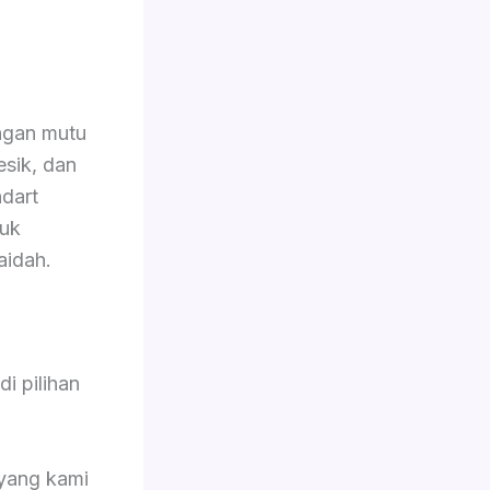
ngan mutu
esik, dan
dart
tuk
aidah.
i pilihan
 yang kami