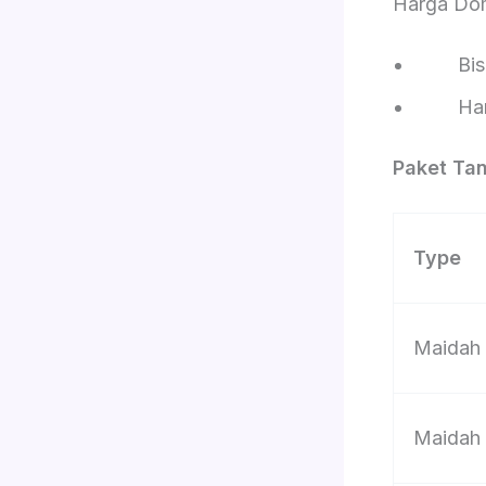
Harga Do
Bisa pi
Harga d
Paket Ta
Type
Maidah
Maidah