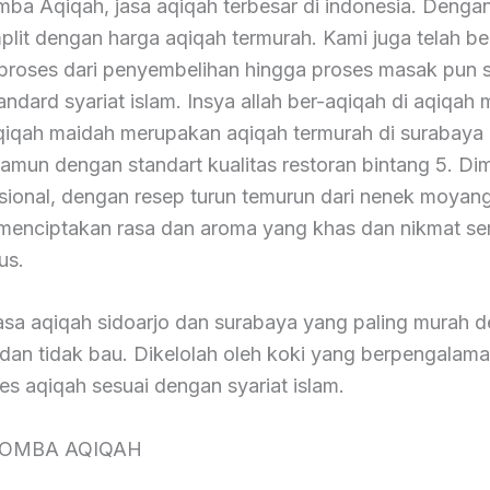
ba Aqiqah, jasa aqiqah terbesar di indonesia. Dengan
lit dengan harga aqiqah termurah. Kami juga telah ber
 proses dari penyembelihan hingga proses masak pun 
ndard syariat islam. Insya allah ber-aqiqah di aqiqah
qiqah maidah merupakan aqiqah termurah di surabaya
namun dengan standart kualitas restoran bintang 5. Di
esional, dengan resep turun temurun dari nenek moyang
menciptakan rasa dan aroma yang khas dan nikmat ser
us.
asa aqiqah sidoarjo dan surabaya yang paling murah 
 dan tidak bau. Dikelolah oleh koki yang berpengalama
ses aqiqah sesuai dengan syariat islam.
OMBA AQIQAH