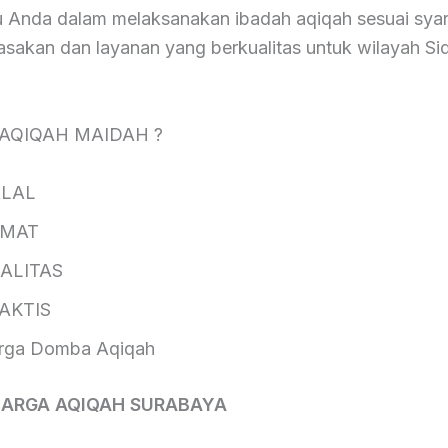
Anda dalam melaksanakan ibadah aqiqah sesuai syar
sakan dan layanan yang berkualitas untuk wilayah Si
 AQIQAH MAIDAH ?
AL
AT
ITAS
KTIS
 Domba Aqiqah
HARGA AQIQAH SURABAYA