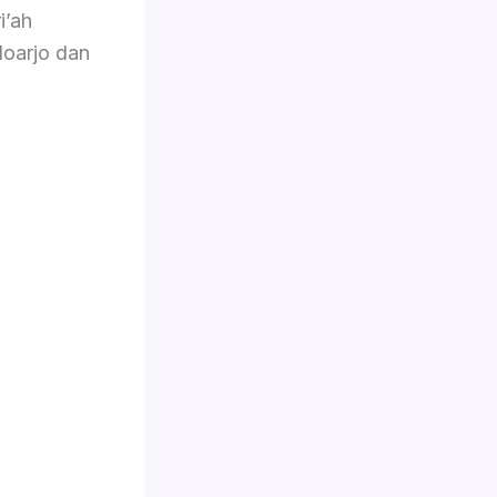
i’ah
doarjo dan