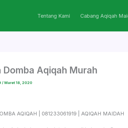
Tentang Kami
Cabang Aqiqah Mai
a Domba Aqiqah Murah
9
/
Maret 18, 2020
MBA AQIQAH | 081233061919 | AQIQAH MAIDAH