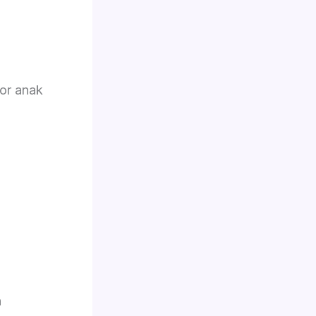
or anak
n