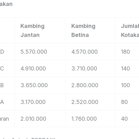
takan
Kambing
Kambing
Jumla
Jantan
Betina
Kotak
 D
5.570.000
4.570.000
180
 C
4.910.000
3.710.000
140
 B
3.650.000
2.800.000
100
 A
3.170.000
2.520.000
80
uran
2.010.000
1.760.000
40