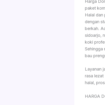
Harga Dom
paket komp
Halal dan
dengan sta
berkah. A
sidoarjo, 
koki prof
Sehingga 
bau preng
Layanan j
rasa lezat
halal, pro
HARGA D