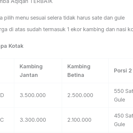
mba Aqiqah TERBAIK
lih menu sesuai selera tidak harus sate dan gule
i atas sudah termasuk 1 ekor kambing dan nasi k
npa Kotak
Kambing
Kambing
Porsi 
Jantan
Betina
550 Sat
 D
3.500.000
2.500.000
Gule
450 Sat
 C
3.300.000
2.100.000
Gule