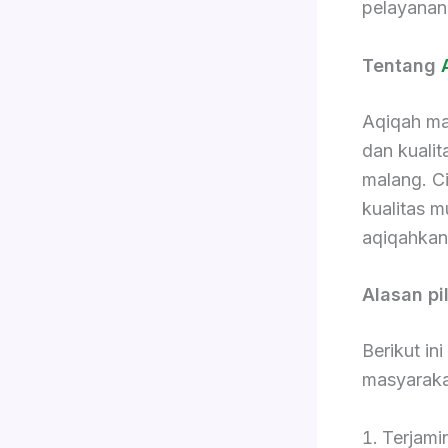
pelayanan
Tentang
Aqiqah ma
dan kualit
malang. C
kualitas m
aqiqahkan
Alasan pi
Berikut in
masyaraka
Terjami