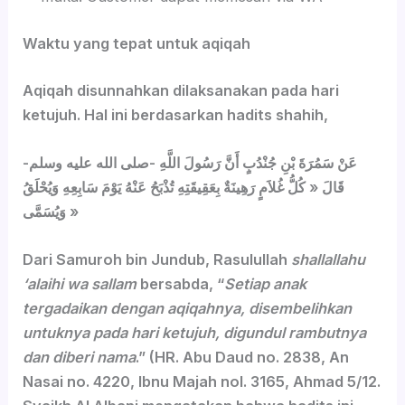
Waktu yang tepat untuk aqiqah
Aqiqah disunnahkan dilaksanakan pada hari
ketujuh. Hal ini berdasarkan hadits shahih,
عَنْ سَمُرَةَ بْنِ جُنْدُبٍ أَنَّ رَسُولَ اللَّهِ -صلى الله عليه وسلم-
قَالَ « كُلُّ غُلاَمٍ رَهِينَةٌ بِعَقِيقَتِهِ تُذْبَحُ عَنْهُ يَوْمَ سَابِعِهِ وَيُحْلَقُ
وَيُسَمَّى »
Dari Samuroh bin Jundub, Rasulullah
shallallahu
‘alaihi wa sallam
bersabda, “
Setiap anak
tergadaikan dengan aqiqahnya, disembelihkan
untuknya pada hari ketujuh, digundul rambutnya
dan diberi nama
.” (HR. Abu Daud no. 2838, An
Nasai no. 4220, Ibnu Majah nol. 3165, Ahmad 5/12.