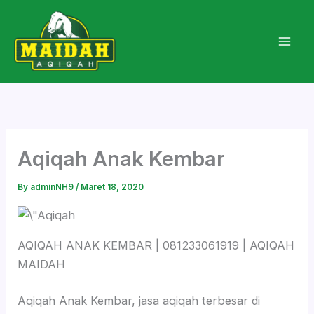
Skip
to
content
Aqiqah Anak Kembar
By
adminNH9
/
Maret 18, 2020
AQIQAH ANAK KEMBAR | 081233061919 | AQIQAH
MAIDAH
Aqiqah Anak Kembar, jasa aqiqah terbesar di