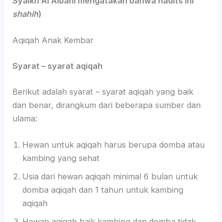
Syaikh Al Albani mengatakan bahwa hadits ini
shahih
)
Aqiqah Anak Kembar
Syarat – syarat aqiqah
Berikut adalah syarat – syarat aqiqah yang baik
dan benar, dirangkum dari beberapa sumber dan
ulama:
Hewan untuk aqiqah harus berupa domba atau
kambing yang sehat
Usia dari hewan aqiqah minimal 6 bulan untuk
domba aqiqah dan 1 tahun untuk kambing
aqiqah
Hewan aqiqah baik kambing dan domba tidak