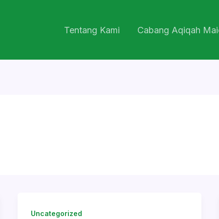
Tentang Kami
Cabang Aqiqah Mai
Uncategorized