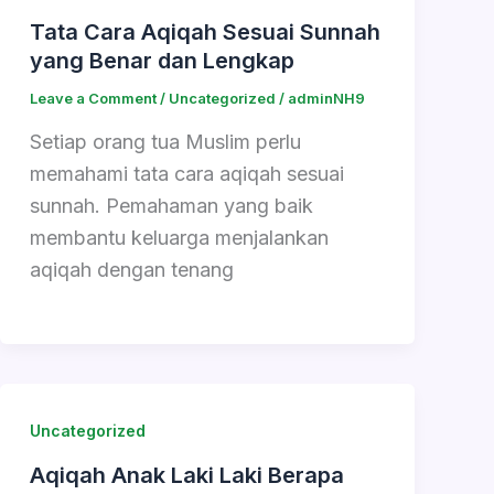
Tata Cara Aqiqah Sesuai Sunnah
yang Benar dan Lengkap
Leave a Comment
/
Uncategorized
/
adminNH9
Setiap orang tua Muslim perlu
memahami tata cara aqiqah sesuai
sunnah. Pemahaman yang baik
membantu keluarga menjalankan
aqiqah dengan tenang
Uncategorized
Aqiqah Anak Laki Laki Berapa