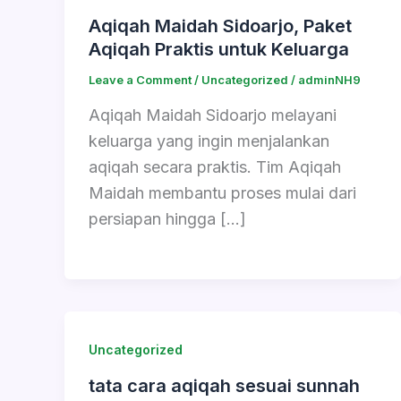
Aqiqah Maidah Sidoarjo, Paket
Aqiqah Praktis untuk Keluarga
Leave a Comment
/
Uncategorized
/
adminNH9
Aqiqah Maidah Sidoarjo melayani
keluarga yang ingin menjalankan
aqiqah secara praktis. Tim Aqiqah
Maidah membantu proses mulai dari
persiapan hingga […]
Uncategorized
tata cara aqiqah sesuai sunnah