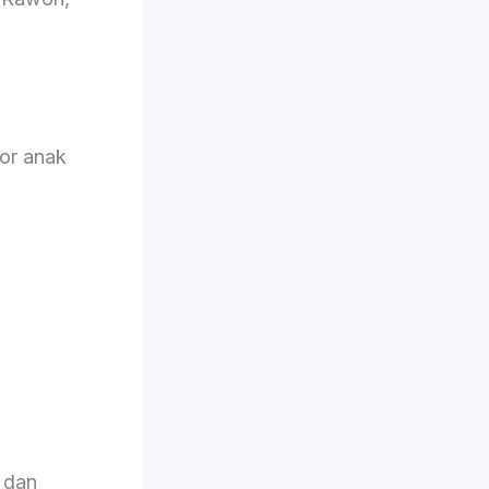
or anak
 dan