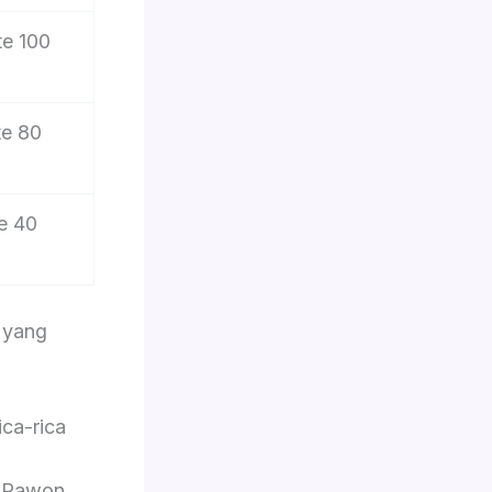
te 100
te 80
e 40
 yang
ca-rica
, Rawon,