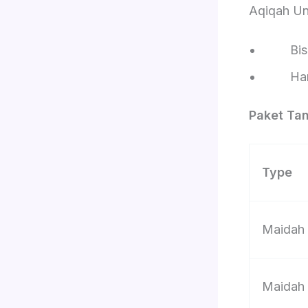
Aqiqah Un
Bisa pi
Harga d
Paket Ta
Type
Maidah
Maidah