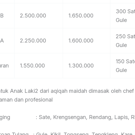
300 Sa
 B
2.500.000
1.650.000
Gule
250 Sa
 A
2.250.000
1.600.000
Gule
150 Sat
uran
1.550.000
1.300.000
Gule
tuk Anak Laki2 dari aqiqah maidah dimasak oleh chef
aman dan profesional
aging : Sate, Krengsengan, Rendang, Lapis, Ri
roan Tulang : Gule, Kikil, Tongseng, Tengkleng, Kare