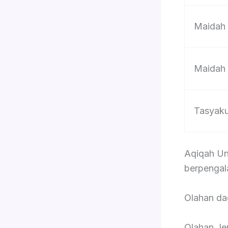
Maidah
Maidah
Tasyak
Aqiqah Un
berpengal
Olahan d
Olahan Je