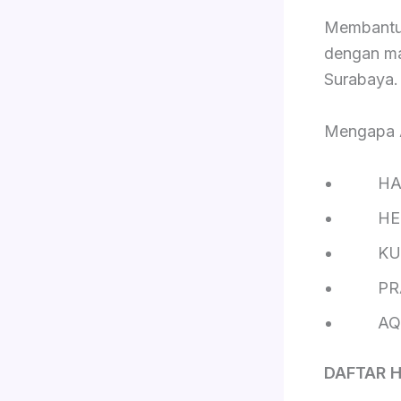
Membantu 
dengan ma
Surabaya.
Mengapa
HAL
HEM
KUAL
PRA
AQIQA
DAFTAR 