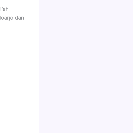
i’ah
doarjo dan