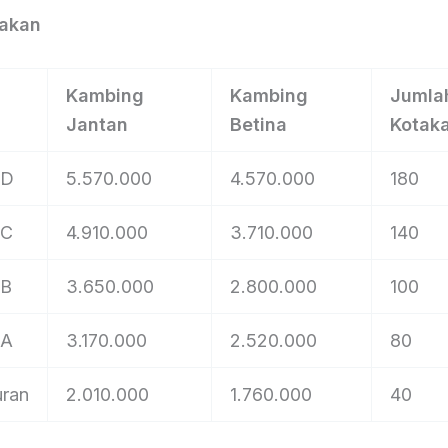
takan
Kambing
Kambing
Jumla
Jantan
Betina
Kotak
 D
5.570.000
4.570.000
180
 C
4.910.000
3.710.000
140
 B
3.650.000
2.800.000
100
 A
3.170.000
2.520.000
80
uran
2.010.000
1.760.000
40