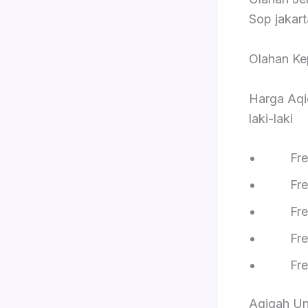
Sop jakar
Olahan Ke
Harga Aqi
laki-laki
Free
Free 
Free R
Free S
Free On
Aqiqah Un