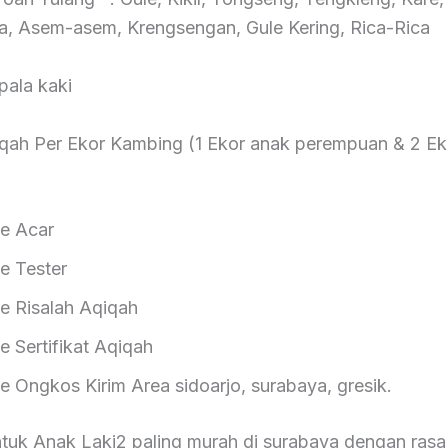
ta, Asem-asem, Krengsengan, Gule Kering, Rica-Rica
pala kaki
qah Per Ekor Kambing (1 Ekor anak perempuan & 2 Ek
 Acar
Tester
isalah Aqiqah
ertifikat Aqiqah
gkos Kirim Area sidoarjo, surabaya, gresik.
tuk Anak Laki2 paling murah di surabaya dengan rasa