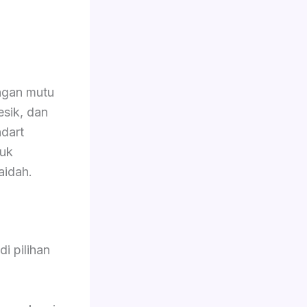
ngan mutu
esik, dan
dart
tuk
aidah.
i pilihan