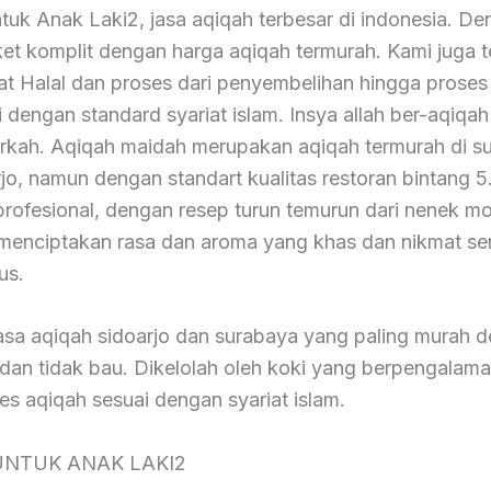
tuk Anak Laki2, jasa aqiqah terbesar di indonesia. D
ket komplit dengan harga aqiqah termurah. Kami juga t
kat Halal dan proses dari penyembelihan hingga prose
 dengan standard syariat islam. Insya allah ber-aqiqah
rkah. Aqiqah maidah merupakan aqiqah termurah di s
jo, namun dengan standart kualitas restoran bintang 
profesional, dengan resep turun temurun dari nenek m
menciptakan rasa dan aroma yang khas dan nikmat ser
us.
asa aqiqah sidoarjo dan surabaya yang paling murah 
 dan tidak bau. Dikelolah oleh koki yang berpengalama
ses aqiqah sesuai dengan syariat islam.
UNTUK ANAK LAKI2