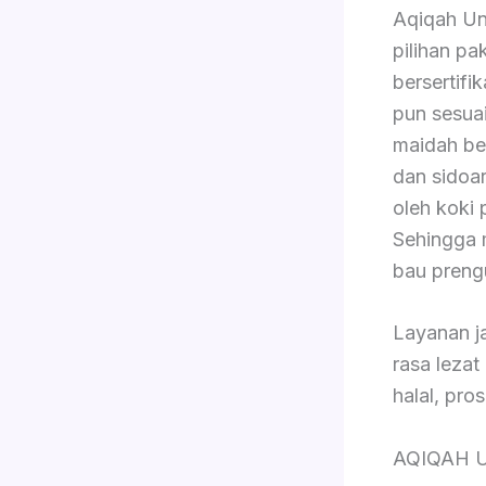
Aqiqah Un
pilihan pa
bersertifi
pun sesuai
maidah be
dan sidoar
oleh koki 
Sehingga 
bau preng
Layanan j
rasa lezat
halal, pro
AQIQAH 