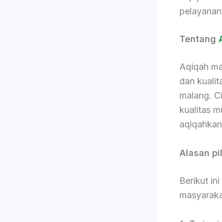
pelayanan
Tentang
Aqiqah ma
dan kualit
malang. C
kualitas m
aqiqahkan
Alasan pi
Berikut in
masyaraka