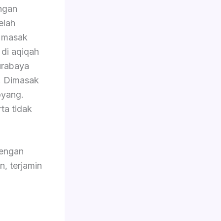
engan
elah
s masak
 di aqiqah
urabaya
5. Dimasak
oyang.
ta tidak
dengan
n, terjamin