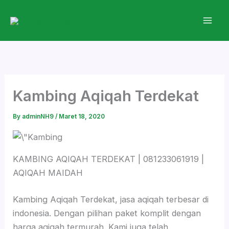
Skip
to
content
Kambing Aqiqah Terdekat
By
adminNH9
/
Maret 18, 2020
KAMBING AQIQAH TERDEKAT | 081233061919 |
AQIQAH MAIDAH
Kambing Aqiqah Terdekat, jasa aqiqah terbesar di
indonesia. Dengan pilihan paket komplit dengan
harga aqiqah termurah. Kami juga telah