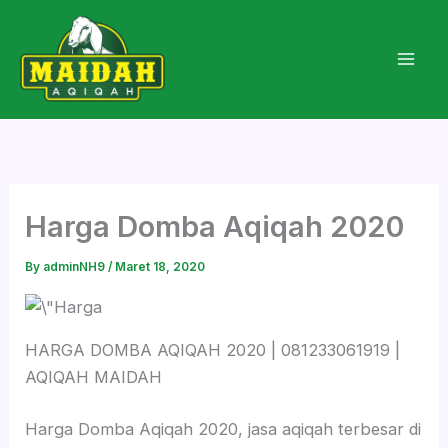
Skip
to
content
Harga Domba Aqiqah 2020
By
adminNH9
/
Maret 18, 2020
HARGA DOMBA AQIQAH 2020 | 081233061919 |
AQIQAH MAIDAH
Harga Domba Aqiqah 2020, jasa aqiqah terbesar di