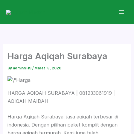
Skip
to
content
Harga Aqiqah Surabaya
By
adminNH9
/
Maret 18, 2020
HARGA AQIQAH SURABAYA | 081233061919 |
AQIQAH MAIDAH
Harga Aqiqah Surabaya, jasa aqiqah terbesar di
indonesia. Dengan pilihan paket komplit dengan
harga aqiqah termurah. Kami juga telah