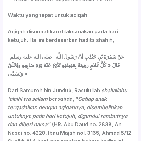
Waktu yang tepat untuk aqiqah
Aqiqah disunnahkan dilaksanakan pada hari
ketujuh. Hal ini berdasarkan hadits shahih,
عَنْ سَمُرَةَ بْنِ جُنْدُبٍ أَنَّ رَسُولَ اللَّهِ -صلى الله عليه وسلم-
قَالَ « كُلُّ غُلاَمٍ رَهِينَةٌ بِعَقِيقَتِهِ تُذْبَحُ عَنْهُ يَوْمَ سَابِعِهِ وَيُحْلَقُ
وَيُسَمَّى »
Dari Samuroh bin Jundub, Rasulullah
shallallahu
‘alaihi wa sallam
bersabda, “
Setiap anak
tergadaikan dengan aqiqahnya, disembelihkan
untuknya pada hari ketujuh, digundul rambutnya
dan diberi nama
.” (HR. Abu Daud no. 2838, An
Nasai no. 4220, Ibnu Majah nol. 3165, Ahmad 5/12.