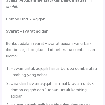
Syaikh Al Albani mengatakan bahwa hadits ini
shahih
)
Domba Untuk Aqiqah
Syarat – syarat aqiqah
Berikut adalah syarat – syarat aqiqah yang baik
dan benar, dirangkum dari beberapa sumber dan
ulama:
Hewan untuk aqiqah harus berupa domba atau
kambing yang sehat
Usia dari hewan aqiqah minimal 6 bulan untuk
domba aqiqah dan 1 tahun untuk kambing
aqiqah
Hewan aqiqah baik kambing dan domba tidak