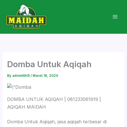
Skip
to
content
Domba Untuk Aqiqah
By
adminNH9
/
Maret 18, 2020
DOMBA UNTUK AQIQAH | 081233061919 |
AQIQAH MAIDAH
Domba Untuk Aqiqah, jasa aqiqah terbesar di