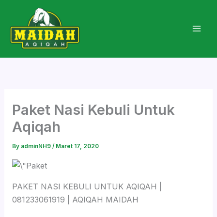
Skip
to
content
Paket Nasi Kebuli Untuk
Aqiqah
By
adminNH9
/
Maret 17, 2020
PAKET NASI KEBULI UNTUK AQIQAH |
081233061919 | AQIQAH MAIDAH