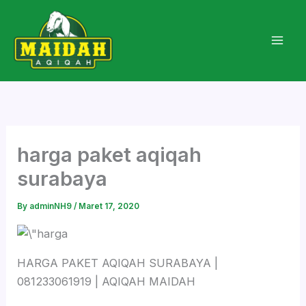
Skip
to
content
harga paket aqiqah
surabaya
By
adminNH9
/
Maret 17, 2020
HARGA PAKET AQIQAH SURABAYA |
081233061919 | AQIQAH MAIDAH