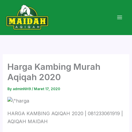
Skip
to
content
Harga Kambing Murah
Aqiqah 2020
By
adminNH9
/
Maret 17, 2020
HARGA KAMBING AQIQAH 2020 | 081233061919 |
AQIQAH MAIDAH