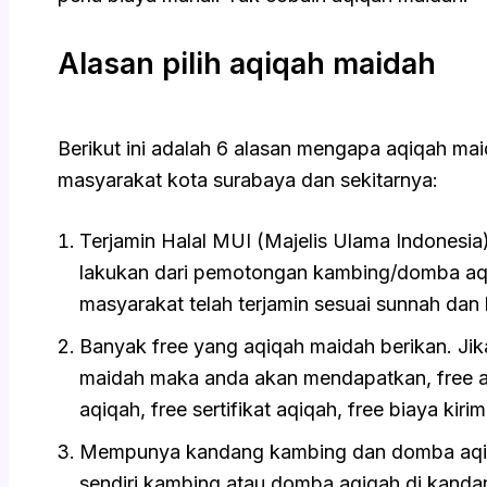
Alasan pilih aqiqah maidah
Berikut ini adalah 6 alasan mengapa aqiqah mai
masyarakat kota surabaya dan sekitarnya:
Terjamin Halal MUI (Majelis Ulama Indonesi
lakukan dari pemotongan kambing/domba aqi
masyarakat telah terjamin sesuai sunnah dan h
Banyak free yang aqiqah maidah berikan. Jik
maidah maka anda akan mendapatkan, free acar
aqiqah, free sertifikat aqiqah, free biaya kiri
Mempunya kandang kambing dan domba aqiqa
sendiri kambing atau domba aqiqah di kandan