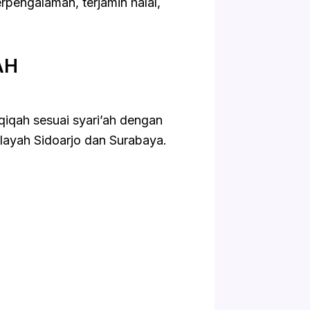
erpengalaman, terjamin halal,
AH
qah sesuai syari’ah dengan
layah Sidoarjo dan Surabaya.