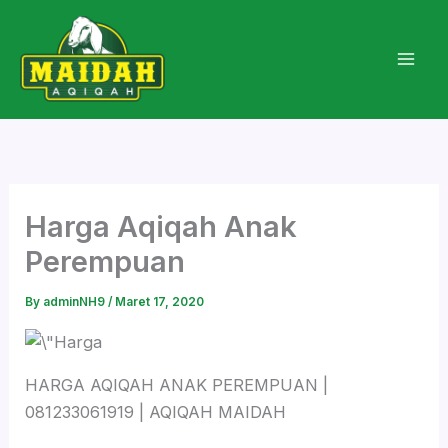
Skip
to
content
Harga Aqiqah Anak
Perempuan
By
adminNH9
/
Maret 17, 2020
HARGA AQIQAH ANAK PEREMPUAN |
081233061919 | AQIQAH MAIDAH