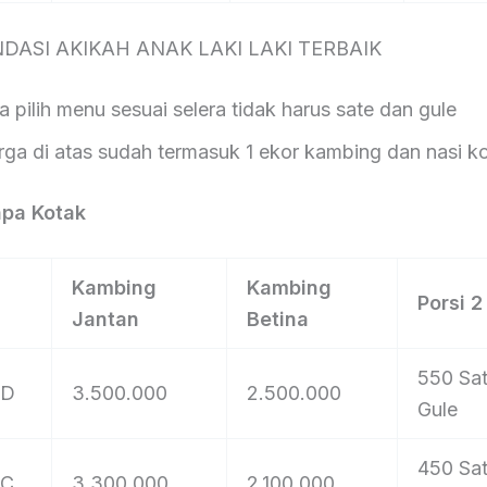
ASI AKIKAH ANAK LAKI LAKI TERBAIK
lih menu sesuai selera tidak harus sate dan gule
i atas sudah termasuk 1 ekor kambing dan nasi k
npa Kotak
Kambing
Kambing
Porsi 
Jantan
Betina
550 Sat
 D
3.500.000
2.500.000
Gule
450 Sat
 C
3.300.000
2.100.000