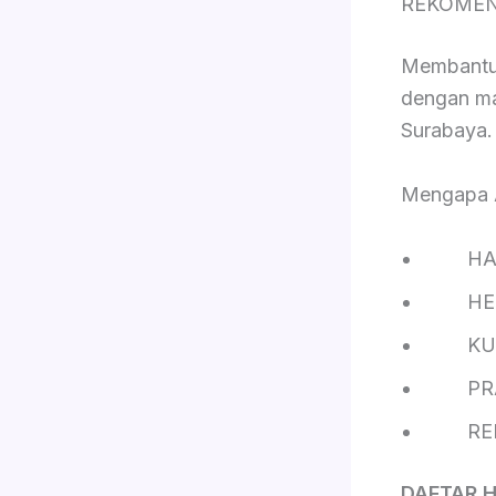
REKOMEN
Membantu 
dengan ma
Surabaya.
Mengapa
HAL
HEM
KUAL
PRA
REKOM
DAFTAR 