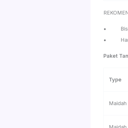
REKOMEND
Bisa pi
Harga d
Paket Ta
Type
Maidah
Maidah