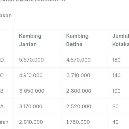
takan
Kambing
Kambing
Jumla
Jantan
Betina
Kotak
 D
5.570.000
4.570.000
180
 C
4.910.000
3.710.000
140
 B
3.650.000
2.800.000
100
 A
3.170.000
2.520.000
80
uran
2.010.000
1.760.000
40