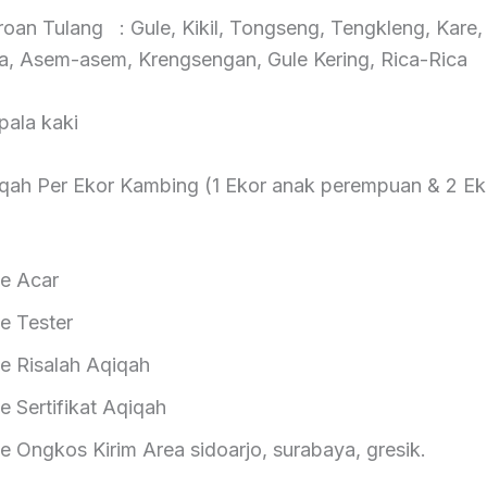
roan Tulang : Gule, Kikil, Tongseng, Tengkleng, Kare
ta, Asem-asem, Krengsengan, Gule Kering, Rica-Rica
pala kaki
qah Per Ekor Kambing (1 Ekor anak perempuan & 2 Ek
 Acar
Tester
isalah Aqiqah
ertifikat Aqiqah
gkos Kirim Area sidoarjo, surabaya, gresik.