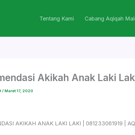
Tentang Kami
Cabang Aqiqah Mai
endasi Akikah Anak Laki Lak
9
/
Maret 17, 2020
ASI AKIKAH ANAK LAKI LAKI | 081233061919 | A