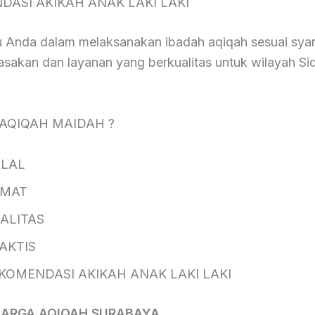
DASI AKIKAH ANAK LAKI LAKI
Anda dalam melaksanakan ibadah aqiqah sesuai syar
sakan dan layanan yang berkualitas untuk wilayah Si
 AQIQAH MAIDAH ?
AL
AT
ITAS
KTIS
ENDASI AKIKAH ANAK LAKI LAKI
HARGA AQIQAH SURABAYA