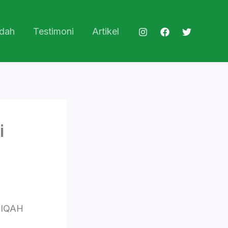
dah
Testimoni
Artikel
i
QIQAH