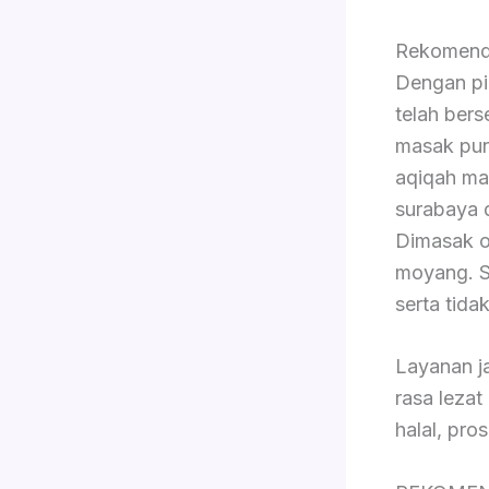
Rekomendas
Dengan pi
telah bers
masak pun 
aqiqah ma
surabaya d
Dimasak ol
moyang. S
serta tida
Layanan j
rasa lezat
halal, pro