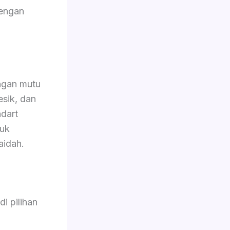
dengan
ngan mutu
esik, dan
dart
tuk
aidah.
i pilihan