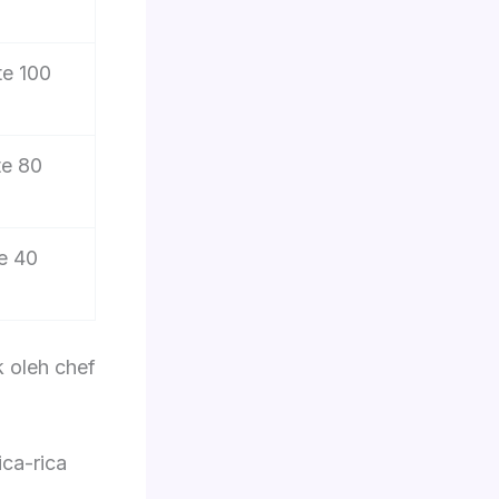
te 100
te 80
e 40
 oleh chef
ca-rica