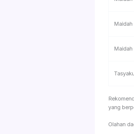
Maidah
Maidah
Tasyak
Rekomenda
yang berp
Olahan d