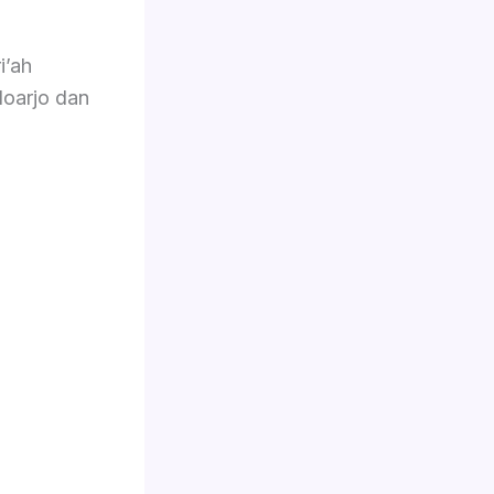
i’ah
doarjo dan