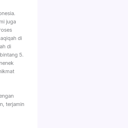
onesia.
mi juga
proses
-aqiqah di
ah di
bintang 5.
 nenek
nikmat
dengan
n, terjamin