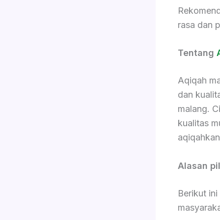
Rekomenda
rasa dan p
Tentang
Aqiqah ma
dan kualit
malang. C
kualitas m
aqiqahkan
Alasan pi
Berikut in
masyaraka