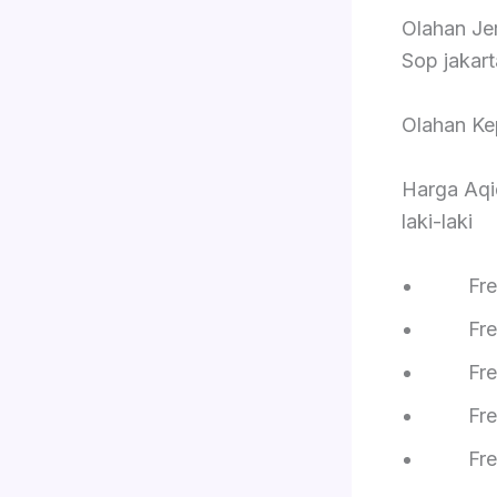
Olahan Je
Sop jakar
Olahan Ke
Harga Aqi
laki-laki
Free
Free 
Free R
Free S
Free On