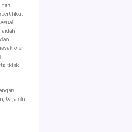
lihan
sertifikat
sesuai
 maidah
 dan
masak oleh
.
ta tidak
dengan
n, terjamin