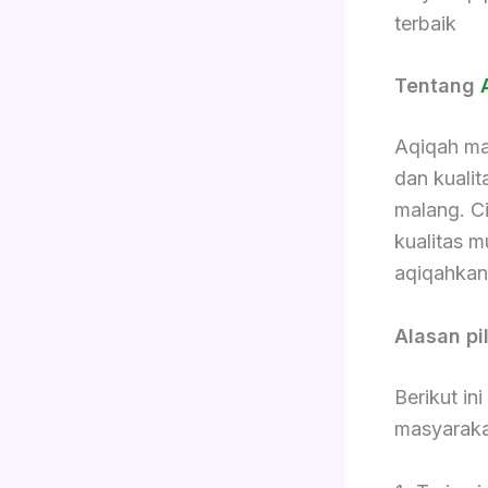
terbaik
Tentang
Aqiqah ma
dan kualit
malang. C
kualitas m
aqiqahkan
Alasan pi
Berikut in
masyaraka