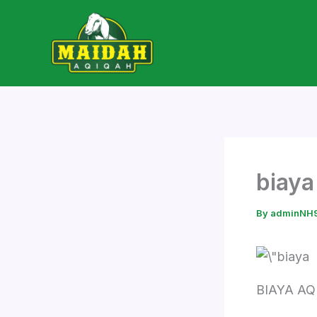
Skip
to
content
biaya
By
adminNH
BIAYA AQ