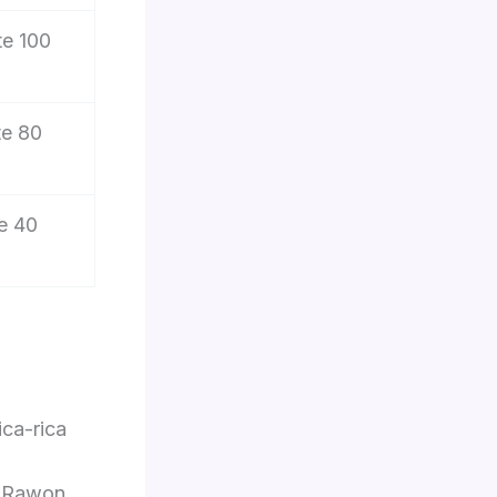
te 100
te 80
e 40
ca-rica
, Rawon,