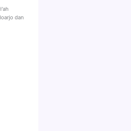
i’ah
doarjo dan