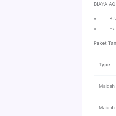
BIAYA AQ
Bisa pi
Harga d
Paket Ta
Type
Maidah
Maidah