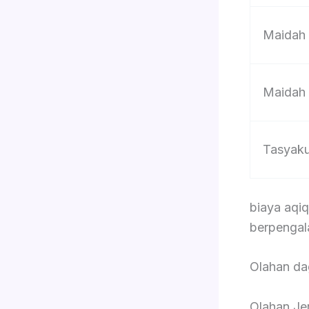
Maidah
Maidah
Tasyak
biaya aqi
berpengal
Olahan d
Olahan Je