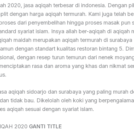
ah 2020, jasa aqiqah terbesar di indonesia. Dengan pi
lit dengan harga aqiqah termurah. Kami juga telah ber
 proses dari penyembelihan hingga proses masak pun 
ndard syariat islam. Insya allah ber-aqiqah di aqiqah
qiqah maidah merupakan aqiqah termurah di surabaya
namun dengan standart kualitas restoran bintang 5. Di
esional, dengan resep turun temurun dari nenek moyang
menciptakan rasa dan aroma yang khas dan nikmat ser
us.
asa aqiqah sidoarjo dan surabaya yang paling murah 
 dan tidak bau. Dikelolah oleh koki yang berpengalama
ses aqiqah sesuai dengan syariat islam.
QIQAH 2020
GANTI TITLE