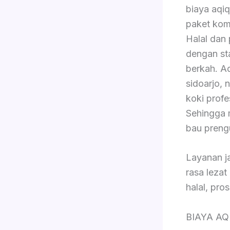
biaya aqiq
paket komp
Halal dan
dengan sta
berkah. A
sidoarjo, 
koki prof
Sehingga 
bau preng
Layanan j
rasa lezat
halal, pro
BIAYA A