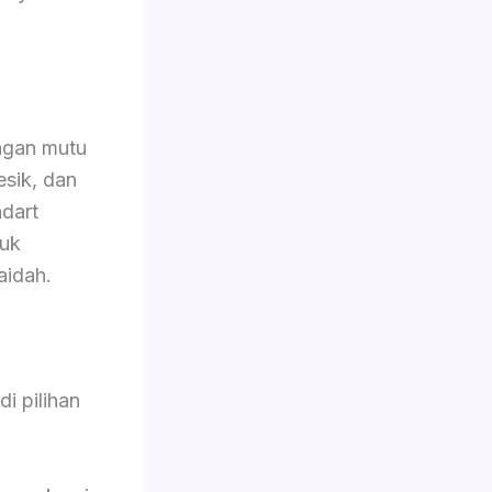
ngan mutu
esik, dan
dart
tuk
aidah.
i pilihan