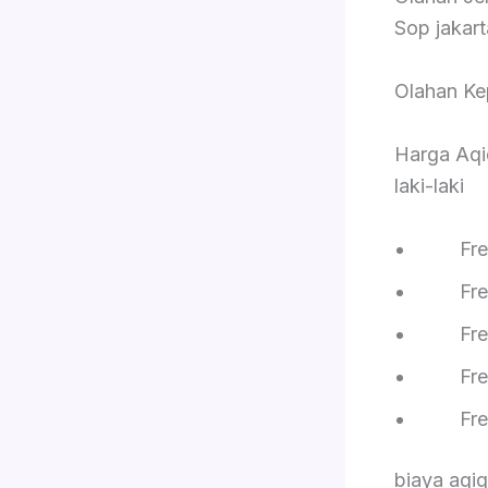
Sop jakar
Olahan Ke
Harga Aqi
laki-laki
Free
Free 
Free R
Free S
Free On
biaya aqi