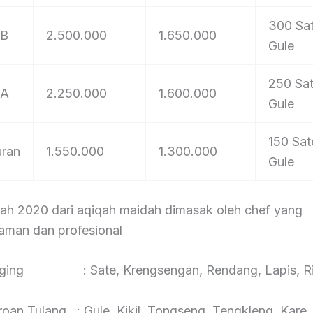
300 Sa
 B
2.500.000
1.650.000
Gule
250 Sa
 A
2.250.000
1.600.000
Gule
150 Sat
uran
1.550.000
1.300.000
Gule
qah 2020 dari aqiqah maidah dimasak oleh chef yang
aman dan profesional
aging : Sate, Krengsengan, Rendang, Lapis, Ri
roan Tulang : Gule, Kikil, Tongseng, Tengkleng, Kare