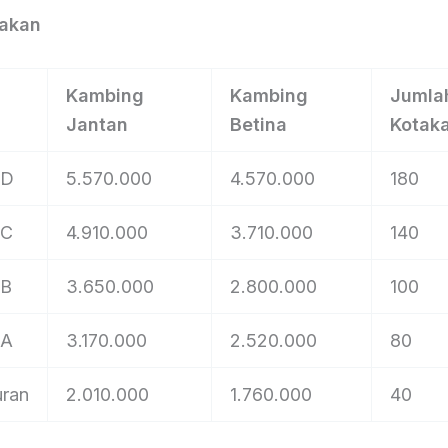
takan
Kambing
Kambing
Jumla
Jantan
Betina
Kotak
 D
5.570.000
4.570.000
180
 C
4.910.000
3.710.000
140
 B
3.650.000
2.800.000
100
 A
3.170.000
2.520.000
80
uran
2.010.000
1.760.000
40