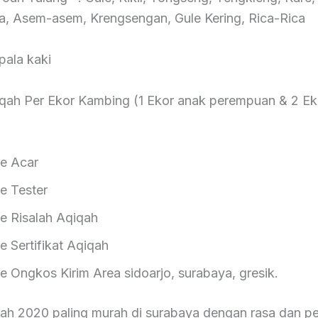
ta, Asem-asem, Krengsengan, Gule Kering, Rica-Rica
pala kaki
qah Per Ekor Kambing (1 Ekor anak perempuan & 2 Ek
 Acar
Tester
isalah Aqiqah
ertifikat Aqiqah
gkos Kirim Area sidoarjo, surabaya, gresik.
qah 2020 paling murah di surabaya dengan rasa dan p